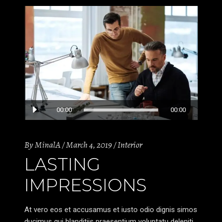
Audio
00:00
00:00
Player
By
MinalA
March 4, 2019
Interior
LASTING
IMPRESSIONS
At vero eos et accusamus et iusto odio dignis simos
ducimus qui blanditiis praesentium voluptatu deleniti